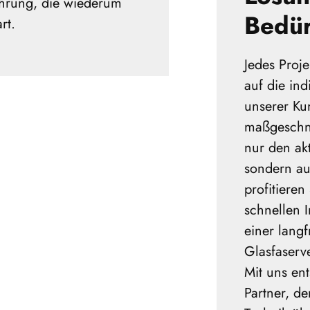
ührung, die wiederum
Bedür
rt.
Jedes Proje
auf die in
unserer Ku
maßgeschne
nur den ak
sondern au
profitieren
schnellen I
einer langfr
Glasfaserv
Mit uns ent
Partner, d