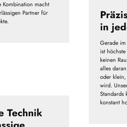
e Kombination macht
Präzi
lässigen Partner für
kte.
in je
Gerade im 
ist höchste
keinen Rau
alles daran
oder klein,
wird. Unser
Standards 
konstant ho
e Technik
assige